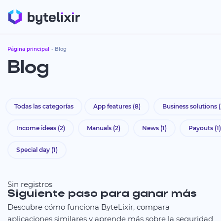
Página principal
Blog
Blog
Todas las categorías
App features
(8)
Business solutions
(
Income ideas
(2)
Manuals
(2)
News
(1)
Payouts
(1)
Special day
(1)
Sin registros
Siguiente paso para ganar más
Descubre cómo funciona ByteLixir, compara
aplicaciones similares y aprende más sobre la seguridad