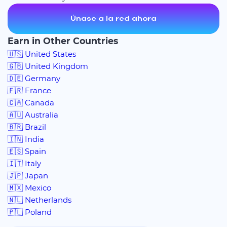
Únase a la red ahora
Earn in Other Countries
🇺🇸 United States
🇬🇧 United Kingdom
🇩🇪 Germany
🇫🇷 France
🇨🇦 Canada
🇦🇺 Australia
🇧🇷 Brazil
🇮🇳 India
🇪🇸 Spain
🇮🇹 Italy
🇯🇵 Japan
🇲🇽 Mexico
🇳🇱 Netherlands
🇵🇱 Poland