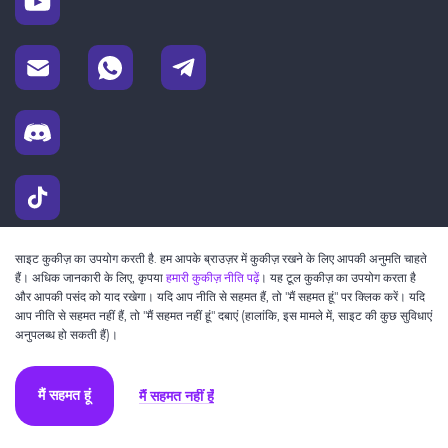
साइट कुकीज़ का उपयोग करती है. हम आपके ब्राउज़र में कुकीज़ रखने के लिए आपकी अनुमति चाहते
हैं। अधिक जानकारी के लिए, कृपया
हमारी कुकीज़ नीति पढ़ें
। यह टूल कुकीज़ का उपयोग करता है
और आपकी पसंद को याद रखेगा। यदि आप नीति से सहमत हैं, तो "मैं सहमत हूं" पर क्लिक करें। यदि
आप नीति से सहमत नहीं हैं, तो "मैं सहमत नहीं हूं" दबाएं (हालांकि, इस मामले में, साइट की कुछ सुविधाएं
अनुपलब्ध हो सकती हैं)।
मैं सहमत नहीं हूँ
मैं सहमत हूं
© Copyright 2023 — 2026 ByteLixir.