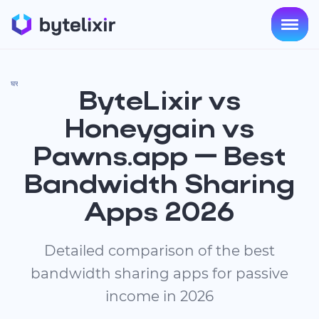
घर
ByteLixir vs
Honeygain vs
Pawns.app — Best
Bandwidth Sharing
Apps 2026
Detailed comparison of the best
bandwidth sharing apps for passive
income in 2026