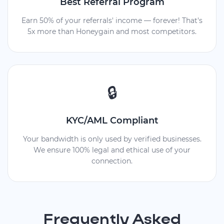
Best Referral Program
Earn 50% of your referrals' income — forever! That's
5x more than Honeygain and most competitors.
🔒
KYC/AML Compliant
Your bandwidth is only used by verified businesses.
We ensure 100% legal and ethical use of your
connection.
Frequently Asked