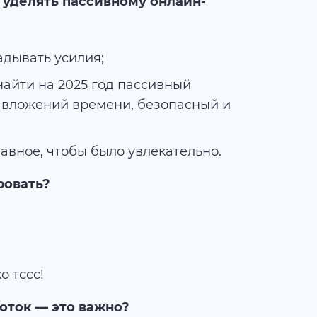
 уделять пассивному онлайн-
адывать усилия;
найти на 2025 год пассивный
з вложений времени, безопасный и
Главное, чтобы было увлекательно.
ровать?
о тссс!
оток — это важно?