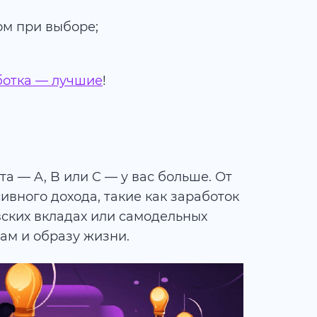
м при выборе;
ботка — лучшие
!
та — A, B или C — у вас больше. От
сивного дохода, такие как заработок
вских вкладах или самодельных
ам и образу жизни.