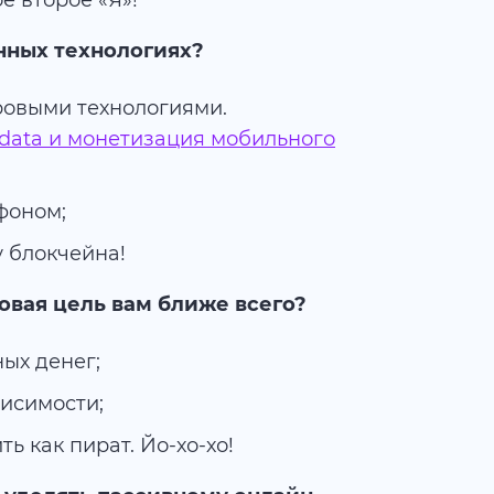
е второе «Я»!
нных технологиях?
ровыми технологиями.
 data и монетизация мобильного
фоном;
у блокчейна!
овая цель вам ближе всего?
ых денег;
исимости;
ь как пират. Йо-хо-хо!