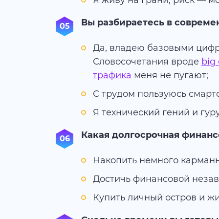
Я живу на грани, риск — мо
Вы разбираетесь в совреме
Да, владею базовыми циф
Словосочетания вроде
big
трафика
меня не пугают;
С трудом пользуюсь смарт
Я технический гений и гур
Какая долгосрочная финанс
Накопить немного карманн
Достичь финансовой незав
Купить личный остров и жит