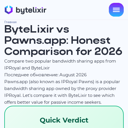
Главная
ByteLixir vs
Pawns.app: Honest
Comparison for 2026
Compare two popular bandwidth sharing apps from
IPRoyal and ByteLixir
Последнее обновление: August 2026
Pawns.app (also known as IPRoyal Pawns) is a popular
bandwidth sharing app owned by the proxy provider
IPRoyal. Let's compare it with ByteLixir to see which
offers better value for passive income seekers.
Quick Verdict