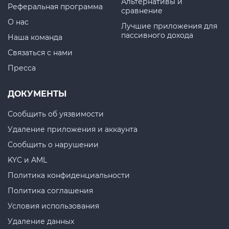
Альтернативы и
Реферальная программа
сравнение
О нас
Лучшие приложения для
пассивного дохода
Наша команда
Связаться с нами
Пресса
ДОКУМЕНТЫ
Сообщить об уязвимости
Удаление приложения и аккаунта
Сообщить о нарушении
KYC и AML
Политика конфиденциальности
Политика соглашения
Условия использования
Удаление данных