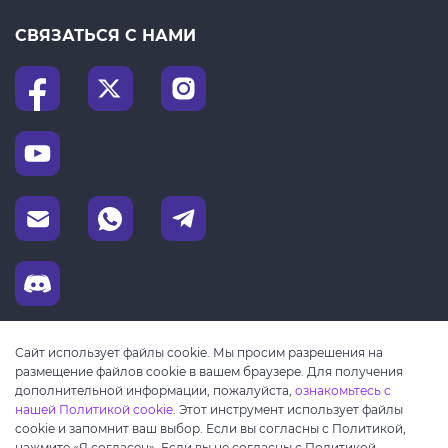
СВЯЗАТЬСЯ С НАМИ
Сайт использует файлы cookie. Мы просим разрешения на
размещение файлов cookie в вашем браузере. Для получения
дополнительной информации, пожалуйста,
ознакомьтесь с
нашей Политикой cookie
. Этот инструмент использует файлы
cookie и запомнит ваш выбор. Если вы согласны с Политикой,
нажмите «Я согласен». Если вы не согласны с Политикой,