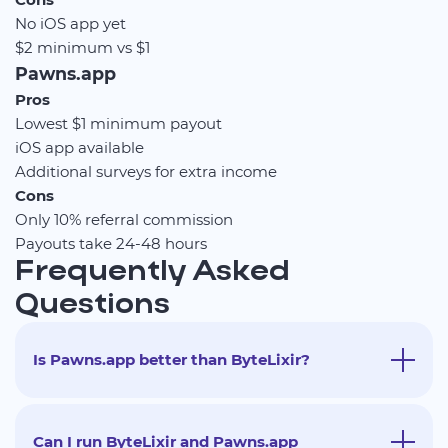
No iOS app yet
$2 minimum vs $1
Pawns.app
Pros
Lowest $1 minimum payout
iOS app available
Additional surveys for extra income
Cons
Only 10% referral commission
Payouts take 24-48 hours
Frequently Asked
Questions
Is Pawns.app better than ByteLixir?
Can I run ByteLixir and Pawns.app