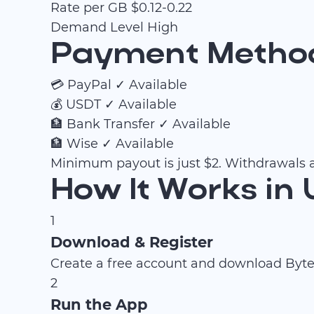
Rate per GB
$0.12-0.22
Demand Level
High
Payment Method
💳
PayPal
✓ Available
💰
USDT
✓ Available
🏦
Bank Transfer
✓ Available
🏦
Wise
✓ Available
Minimum payout is just $2. Withdrawals a
How It Works in
1
Download & Register
Create a free account and download ByteL
2
Run the App