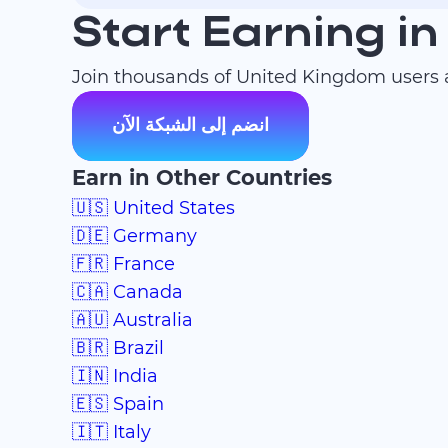
Start Earning i
Join thousands of United Kingdom users a
انضم إلى الشبكة الآن
Earn in Other Countries
🇺🇸 United States
🇩🇪 Germany
🇫🇷 France
🇨🇦 Canada
🇦🇺 Australia
🇧🇷 Brazil
🇮🇳 India
🇪🇸 Spain
🇮🇹 Italy