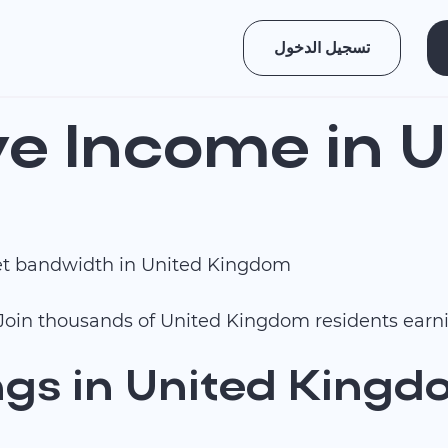
تسجيل الدخول
ve Income in U
et bandwidth in United Kingdom
! Join thousands of United Kingdom residents ear
gs in United King