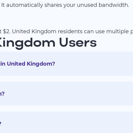
 It automatically shares your unused bandwidth.
st $2. United Kingdom residents can use multipl
 Kingdom Users
 in United Kingdom?
m?
?