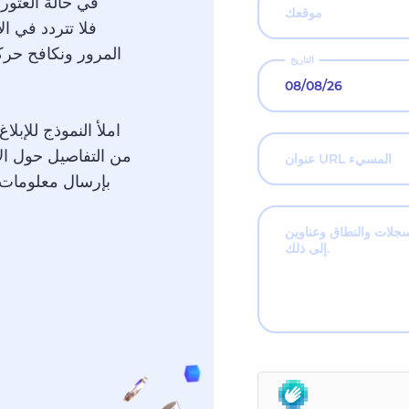
في حالة العثور
المرور ونكافح حركة
التاريخ
املأ النموذج للإبل
من التفاصيل حول الا
عنوان URL المسيء
بإرسال معلومات ح
 والنطاق وعناوين IP وما
إلى ذلك.