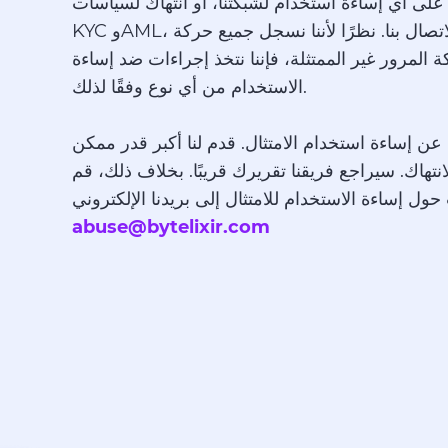
 على أي إساءة استخدام لشبكتنا، أو انتهاك لسياسات
KYC وAML، فلا تتردد في الاتصال بنا. نظرًا لأننا نسجل جميع حركة
 المرور غير الممتثلة، فإننا نتخذ إجراءات ضد إساءة
الاستخدام من أي نوع وفقًا لذلك.
اغ عن إساءة استخدام الامتثال. قدم لنا أكبر قدر ممكن
نتهاك. سيراجع فريقنا تقريرك قريبًا. بخلاف ذلك، قم
ول إساءة الاستخدام للامتثال إلى بريدنا الإلكتروني
abuse@bytelixir.com