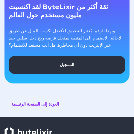
لقد اكتسبت ByteLixir ثقة أكثر من
مليون مستخدم حول العالم
وبهذا الرقم، يُعتبر التطبيق الأفضل لكسب المال عن طريق
الإحالة. الانضمام إلى المنصة يمنحك فرصة ربح دخل سلبي جيد
عبر الإنترنت دون أي مخاطرة. هل أنت مستعد للانضمام؟
التسجيل
العودة إلى الصفحة الرئيسية