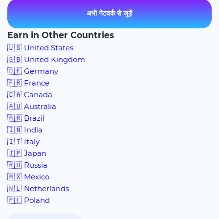
अभी नेटवर्क से जुड़ें
Earn in Other Countries
🇺🇸 United States
🇬🇧 United Kingdom
🇩🇪 Germany
🇫🇷 France
🇨🇦 Canada
🇦🇺 Australia
🇧🇷 Brazil
🇮🇳 India
🇮🇹 Italy
🇯🇵 Japan
🇷🇺 Russia
🇲🇽 Mexico
🇳🇱 Netherlands
🇵🇱 Poland