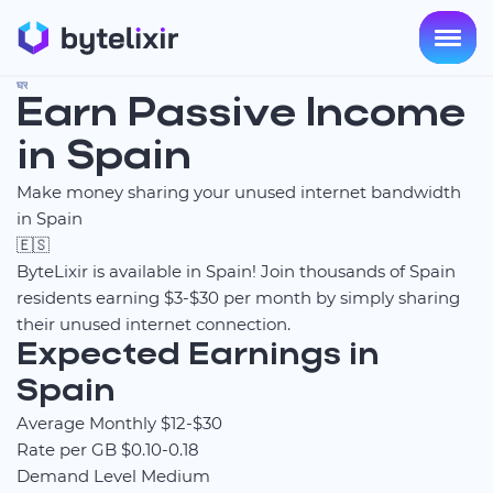
घर
Earn Passive Income
in Spain
Make money sharing your unused internet bandwidth
in Spain
🇪🇸
ByteLixir is available in Spain! Join thousands of Spain
residents earning $3-$30 per month by simply sharing
their unused internet connection.
Expected Earnings in
Spain
Average Monthly
$12-$30
Rate per GB
$0.10-0.18
Demand Level
Medium