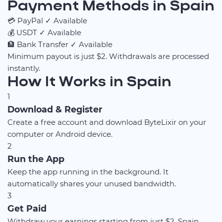
Payment Methods in Spain
💳
PayPal
✓ Available
💰
USDT
✓ Available
🏦
Bank Transfer
✓ Available
Minimum payout is just $2. Withdrawals are processed
instantly.
How It Works in Spain
1
Download & Register
Create a free account and download ByteLixir on your
computer or Android device.
2
Run the App
Keep the app running in the background. It
automatically shares your unused bandwidth.
3
Get Paid
Withdraw your earnings starting from just $2. Spain