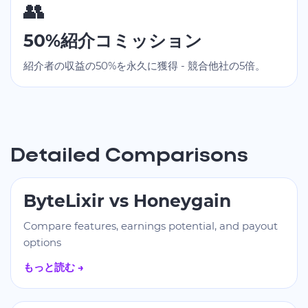
👥
50%紹介コミッション
紹介者の収益の50%を永久に獲得 - 競合他社の5倍。
Detailed Comparisons
ByteLixir vs Honeygain
Compare features, earnings potential, and payout
options
もっと読む →