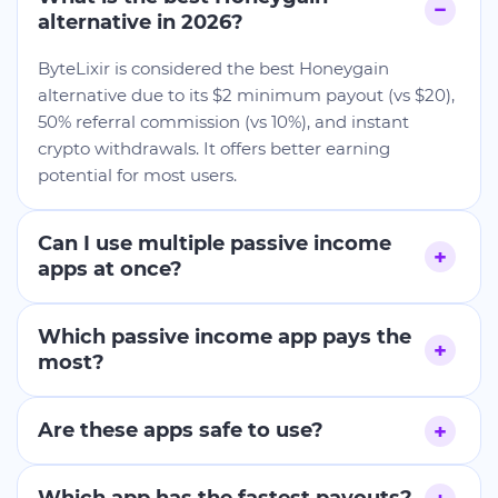
alternative in 2026?
ByteLixir is considered the best Honeygain
alternative due to its $2 minimum payout (vs $20),
50% referral commission (vs 10%), and instant
crypto withdrawals. It offers better earning
potential for most users.
Can I use multiple passive income
apps at once?
Which passive income app pays the
most?
Are these apps safe to use?