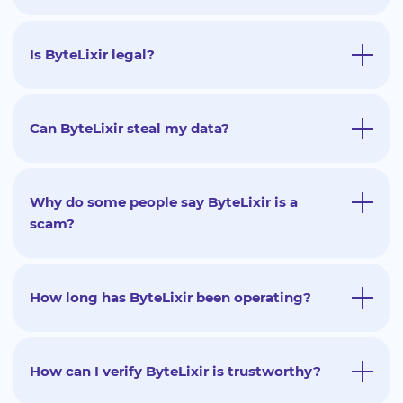
Is ByteLixir legal?
Can ByteLixir steal my data?
Why do some people say ByteLixir is a
scam?
How long has ByteLixir been operating?
How can I verify ByteLixir is trustworthy?