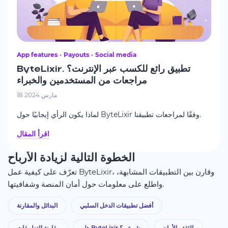
App features
Payouts
Social media
ByteLixir. تطبيق رائع للكسب عبر الإنترنت؟
مراجعات من المستخدمين والخبراء
18 مارس 2024
لماذا يكون الرأي إيجابيًا حول ByteLixir وفقًا لمراجعات تطبيقنا.
اقرأ المقال
الخطوة التالية لزيادة الأرباح
تعرّف على كيفية عمل ByteLixir، وقارن بين التطبيقات المشابهة،
واطلع على معلومات حول أمان المنصة وشفافيتها.
أفضل تطبيقات الدخل السلبي
البدائل والمقارنة
الثقة والأمان
هل ByteLixir شرعي؟
مقارنة التطبيقات