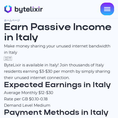
ホームページ
Earn Passive Income
in Italy
Make money sharing your unused internet bandwidth
in Italy
🇮🇹
ByteLixir is available in Italy! Join thousands of Italy
residents earning $3-$30 per month by simply sharing
their unused internet connection.
Expected Earnings in Italy
Average Monthly
$12-$30
Rate per GB
$0.10-0.18
Demand Level
Medium
Payment Methods in Italy