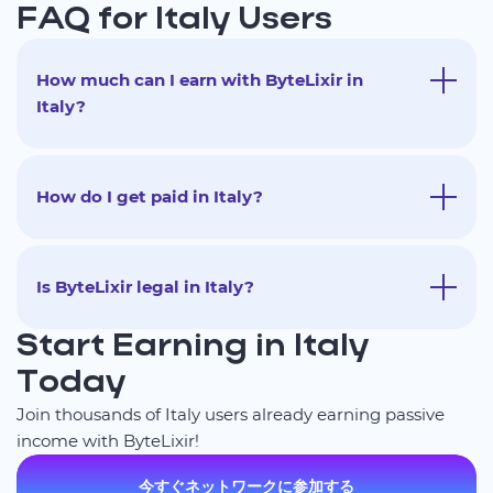
FAQ for Italy Users
How much can I earn with ByteLixir in
Italy?
How do I get paid in Italy?
Is ByteLixir legal in Italy?
Start Earning in Italy
Today
Join thousands of Italy users already earning passive
income with ByteLixir!
今すぐネットワークに参加する