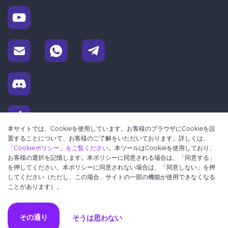
本サイトでは、Cookieを使用しています。お客様のブラウザにCookieを設
置することについて、お客様のご了解をいただいております。詳しくは、
「Cookieポリシー」をご覧ください
。本ツールはCookieを使用しており、
お客様の選択を記憶します。本ポリシーに同意される場合は、「同意する」
を押してください。本ポリシーに同意されない場合は、「同意しない」を押
してください（ただし、この場合、サイトの一部の機能が使用できなくなる
ことがあります）。
そうは思わない
その通り
© Copyright 2023 — 2026 ByteLixir.