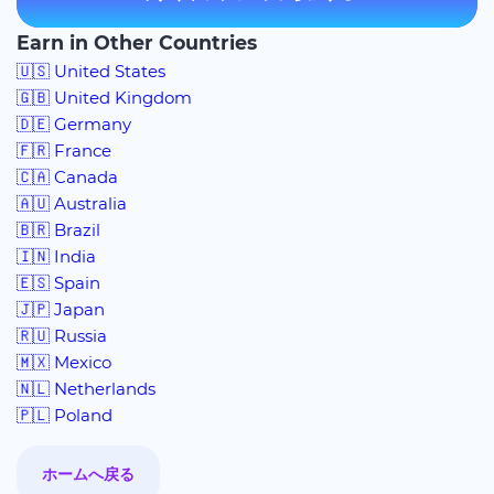
Earn in Other Countries
🇺🇸 United States
🇬🇧 United Kingdom
🇩🇪 Germany
🇫🇷 France
🇨🇦 Canada
🇦🇺 Australia
🇧🇷 Brazil
🇮🇳 India
🇪🇸 Spain
🇯🇵 Japan
🇷🇺 Russia
🇲🇽 Mexico
🇳🇱 Netherlands
🇵🇱 Poland
ホームへ戻る