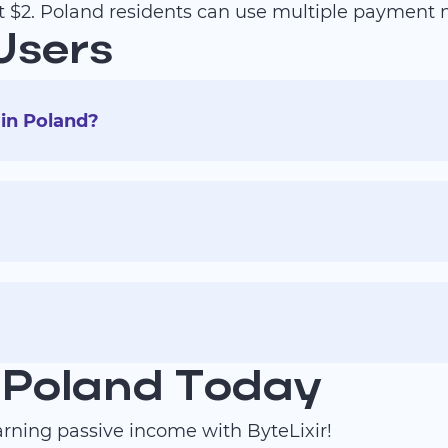
t $2. Poland residents can use multiple payment
Users
 in Poland?
n Poland Today
arning passive income with ByteLixir!