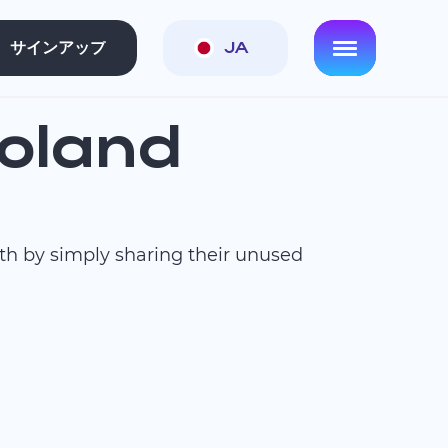
サインアップ
JA
Poland
nth by simply sharing their unused