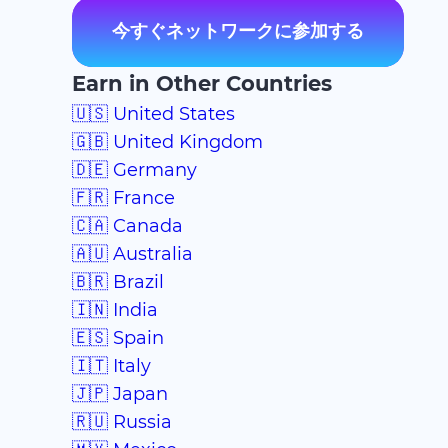
今すぐネットワークに参加する
Earn in Other Countries
🇺🇸 United States
🇬🇧 United Kingdom
🇩🇪 Germany
🇫🇷 France
🇨🇦 Canada
🇦🇺 Australia
🇧🇷 Brazil
🇮🇳 India
🇪🇸 Spain
🇮🇹 Italy
🇯🇵 Japan
🇷🇺 Russia