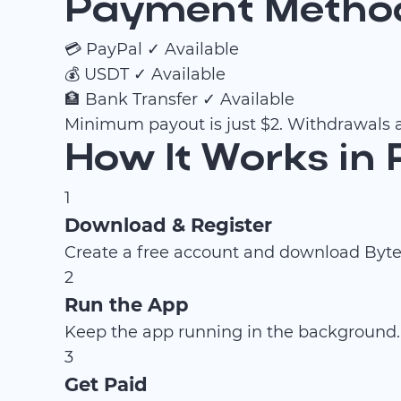
Payment Method
💳
PayPal
✓ Available
💰
USDT
✓ Available
🏦
Bank Transfer
✓ Available
Minimum payout is just $2. Withdrawals a
How It Works in
1
Download & Register
Create a free account and download ByteL
2
Run the App
Keep the app running in the background.
3
Get Paid