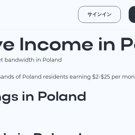
サインイン
ve Income in 
t bandwidth in Poland
ousands of Poland residents earning $2-$25 per mo
gs in Poland