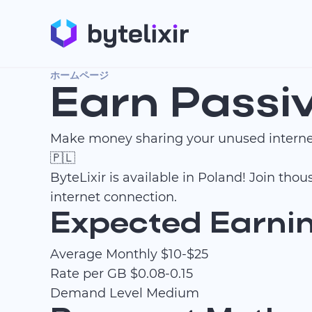
ホームページ
Earn Passi
Make money sharing your unused interne
🇵🇱
ByteLixir is available in Poland! Join th
internet connection.
Expected Earnin
Average Monthly
$10-$25
Rate per GB
$0.08-0.15
Demand Level
Medium