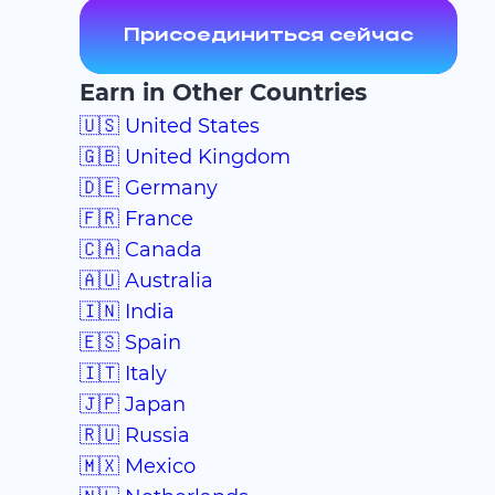
Присоединиться сейчас
Earn in Other Countries
🇺🇸 United States
🇬🇧 United Kingdom
🇩🇪 Germany
🇫🇷 France
🇨🇦 Canada
🇦🇺 Australia
🇮🇳 India
🇪🇸 Spain
🇮🇹 Italy
🇯🇵 Japan
🇷🇺 Russia
🇲🇽 Mexico