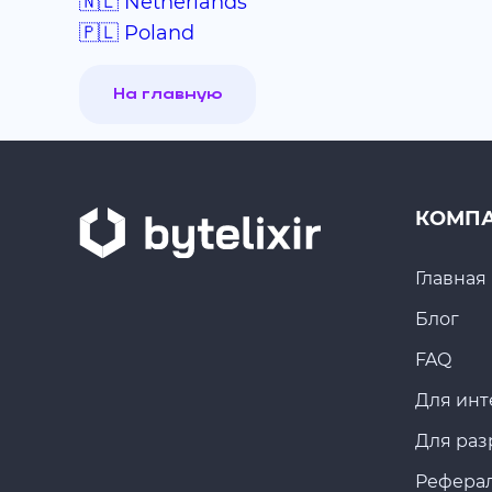
🇳🇱 Netherlands
🇵🇱 Poland
На главную
КОМП
Главная
Блог
FAQ
Для инт
Для раз
Рефера