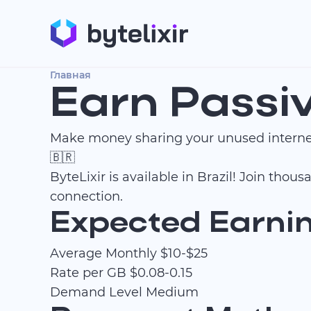
Главная
Earn Passiv
Make money sharing your unused internet
🇧🇷
ByteLixir is available in Brazil! Join tho
connection.
Expected Earning
Average Monthly
$10-$25
Rate per GB
$0.08-0.15
Demand Level
Medium