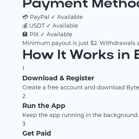
Payment Methods
💳
PayPal
✓ Available
💰
USDT
✓ Available
🏦
PIX
✓ Available
Minimum payout is just $2. Withdrawals a
How It Works in 
1
Download & Register
Create a free account and download ByteL
2
Run the App
Keep the app running in the background.
3
Get Paid