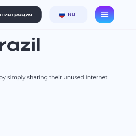
егистрация
RU
razil
 by simply sharing their unused internet