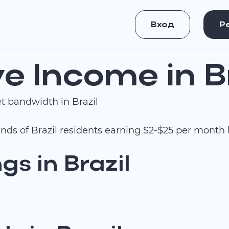
Вход
Р
e Income in B
 bandwidth in Brazil
usands of Brazil residents earning $2-$25 per month
s in Brazil