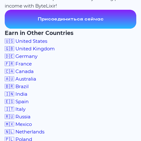
income with ByteLixir!
Присоединиться сейчас
Earn in Other Countries
🇺🇸 United States
🇬🇧 United Kingdom
🇩🇪 Germany
🇫🇷 France
🇨🇦 Canada
🇦🇺 Australia
🇧🇷 Brazil
🇮🇳 India
🇪🇸 Spain
🇮🇹 Italy
🇷🇺 Russia
🇲🇽 Mexico
🇳🇱 Netherlands
🇵🇱 Poland