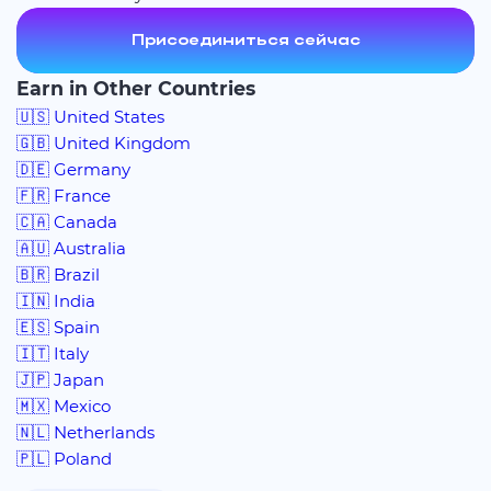
Присоединиться сейчас
Earn in Other Countries
🇺🇸 United States
🇬🇧 United Kingdom
🇩🇪 Germany
🇫🇷 France
🇨🇦 Canada
🇦🇺 Australia
🇧🇷 Brazil
🇮🇳 India
🇪🇸 Spain
🇮🇹 Italy
🇯🇵 Japan
🇲🇽 Mexico
🇳🇱 Netherlands
🇵🇱 Poland