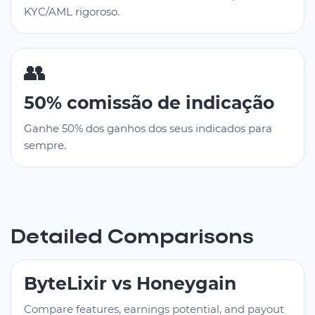
KYC/AML rigoroso.
👥
50% comissão de indicação
Ganhe 50% dos ganhos dos seus indicados para
sempre.
Detailed Comparisons
ByteLixir vs Honeygain
Compare features, earnings potential, and payout