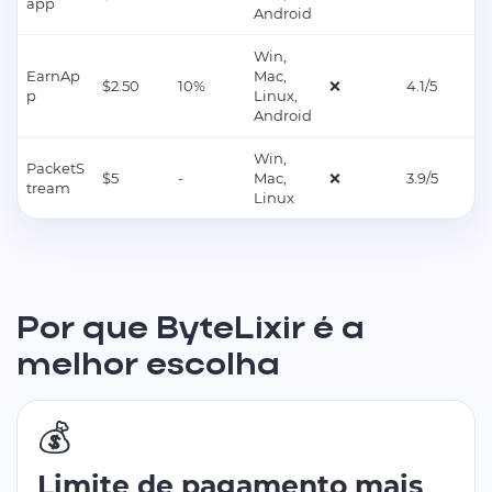
app
Android
Win,
EarnAp
Mac,
$2.50
10%
❌
4.1/5
p
Linux,
Android
Win,
PacketS
$5
-
Mac,
❌
3.9/5
tream
Linux
Por que ByteLixir é a
melhor escolha
💰
Limite de pagamento mais