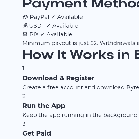
Payment Methods
💳
PayPal
✓ Available
💰
USDT
✓ Available
🏦
PIX
✓ Available
Minimum payout is just $2. Withdrawals a
How It Works in 
1
Download & Register
Create a free account and download ByteL
2
Run the App
Keep the app running in the background.
3
Get Paid