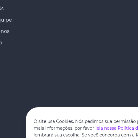
ós
quipe
-nos
a
O site usa Cookies. Nós pedimos sua permissão 
mais informações, por favor
leia nossa Política 
lembrará sua escolha. Se você concorda com a P