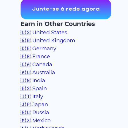
Junte-se à rede agora
Earn in Other Countries
🇺🇸 United States
🇬🇧 United Kingdom
🇩🇪 Germany
🇫🇷 France
🇨🇦 Canada
🇦🇺 Australia
🇮🇳 India
🇪🇸 Spain
🇮🇹 Italy
🇯🇵 Japan
🇷🇺 Russia
🇲🇽 Mexico