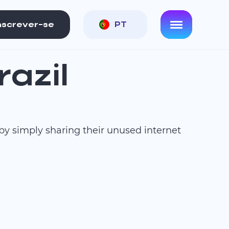
nscrever-se
PT
razil
 by simply sharing their unused internet