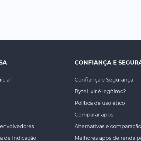
SA
CONFIANÇA E SEGUR
icial
Confiança e Segurança
ByteLixir é legítimo?
Política de uso ético
Comparar apps
senvolvedores
Alternativas e comparaçã
a de Indicação
Melhores apps de renda p