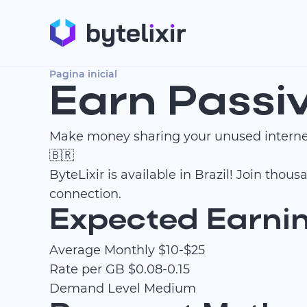
Pagina inicial
Earn Passiv
Make money sharing your unused internet
🇧🇷
ByteLixir is available in Brazil! Join tho
connection.
Expected Earning
Average Monthly
$10-$25
Rate per GB
$0.08-0.15
Demand Level
Medium