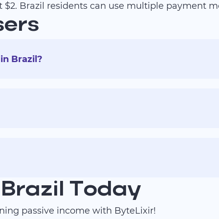
t $2. Brazil residents can use multiple payment m
sers
in Brazil?
 Brazil Today
rning passive income with ByteLixir!