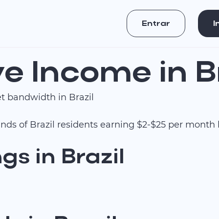
Entrar
I
e Income in B
 bandwidth in Brazil
usands of Brazil residents earning $2-$25 per month
s in Brazil