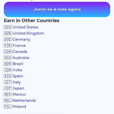
Junte-se à rede agora
Earn in Other Countries
🇺🇸 United States
🇬🇧 United Kingdom
🇩🇪 Germany
🇫🇷 France
🇨🇦 Canada
🇦🇺 Australia
🇧🇷 Brazil
🇮🇳 India
🇪🇸 Spain
🇮🇹 Italy
🇯🇵 Japan
🇲🇽 Mexico
🇳🇱 Netherlands
🇵🇱 Poland